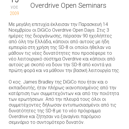
Overdrive Open Seminars
νοε
2009
Με μεγάλη επιτυχία έκλεισαν την Παρασκευή 14
Νοεμβρίου οι DiGiCo Overdrive Open Days. Στις 3
ημέρες της διοργάνωσης, πέρασαν 90 ηχολήπτες
από όλη την Ελλάδα, κάποιοι από αυτούς με ήδη
εμπειρία στη χρήση της SD-8 οι οποίοι ήθελαν να
μάθουν τις νέες δυνατότητες που προσέφερε το
νέο λειτουργικό σύστημα Overdrive και κάποιοι από
αυτούς με σκοπό να δουν την SD-8 από κοντά για
πρώτη φορά και να μάθουν την βασική λειτουργία της.
Ο κος. James Bradley της DiGiCo που ήταν και ο
εκπαιδευτής, ήταν πλήρως ικανοποιημένος από την
κατάρτιση των συμμετεχόντων και από την ποιότητα
των ερωτήσεων. Από την πλευρά τους όλοι οι
συμμετέχοντες δήλωσαν εντυπωσιασμένοι από τις
δυνατότητες της SD-8 με το νέο πρόγραμμα
Overdrive και ζήτησαν να ξαναγίνει παρόμοιο
σεμινάριο το συντομότερο δυνατόν.