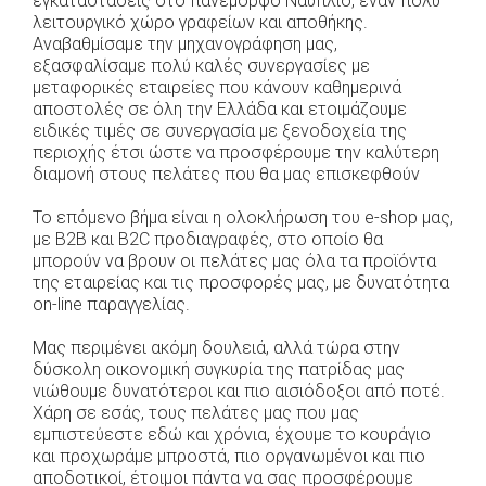
εγκαταστάσεις στο πανέμορφο Ναύπλιο, έναν πολύ
λειτουργικό χώρο γραφείων και αποθήκης.
Αναβαθμίσαμε την μηχανογράφηση μας,
εξασφαλίσαμε πολύ καλές συνεργασίες με
μεταφορικές εταιρείες που κάνουν καθημερινά
αποστολές σε όλη την Ελλάδα και ετοιμάζουμε
ειδικές τιμές σε συνεργασία με ξενοδοχεία της
περιοχής έτσι ώστε να προσφέρουμε την καλύτερη
διαμονή στους πελάτες που θα μας επισκεφθούν
Το επόμενο βήμα είναι η ολοκλήρωση του e-shop μας,
με Β2Β και Β2C προδιαγραφές, στο οποίο θα
μπορούν να βρουν οι πελάτες μας όλα τα προϊόντα
της εταιρείας και τις προσφορές μας, με δυνατότητα
on-line παραγγελίας.
Μας περιμένει ακόμη δουλειά, αλλά τώρα στην
δύσκολη οικονομική συγκυρία της πατρίδας μας
νιώθουμε δυνατότεροι και πιο αισιόδοξοι από ποτέ.
Χάρη σε εσάς, τους πελάτες μας που μας
εμπιστεύεστε εδώ και χρόνια, έχουμε το κουράγιο
και προχωράμε μπροστά, πιο οργανωμένοι και πιο
αποδοτικοί, έτοιμοι πάντα να σας προσφέρουμε