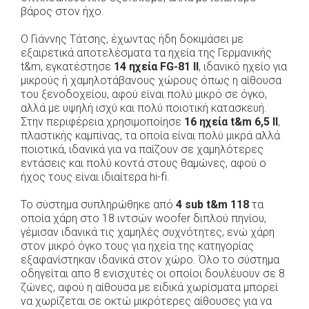
βάρος στον ήχο.
Ο Γιάννης Τάτσης, έχωντας ήδη δοκιμάσει με
εξαιρετικά αποτελέσματα τα ηχεία της Γερμανικής
t&m, εγκατέστησε
14 ηχεία FG-81 II
, ιδανικό ηχείο για
μικρούς ή χαμηλοτάβανους χώρους όπως η αίθουσα
του ξενοδοχείου, αφού είναι πολύ μικρό σε όγκο,
αλλά με υψηλή ισχύ και πολύ ποιοτική κατασκευή.
Στην περιφέρεια χρησιμοποίησε
16 ηχεία t&m 6,5 ΙΙ
,
πλαστικής καμπίνας, τα οποία είναι πολύ μικρά αλλά
ποιοτικά, ιδανικά για να παίζουν σε χαμηλότερες
εντάσεις και πολύ κοντά στους θαμώνες, αφού ο
ήχος τους είναι ιδιαίτερα hi-fi.
Το σύστημα συπληρώθηκε από
4 sub t&m 118
τα
οποία χάρη στο 18 ιντσών woofer διπλού πηνίου,
γέμισαν ιδανικά τις χαμηλές συχνότητες, ενώ χάρη
στον μικρό όγκο τους για ηχεία της κατηγορίας
εξαφανίστηκαν ιδανικά στον χώρο. Όλο το σύστημα
οδηγείται απο 8 ενισχυτές οι οποίοι δουλέυουν σε 8
ζώνες, αφού η αίθουσα με ειδικά χωρίσματα μπορεί
να χωρίζεται σε οκτώ μικρότερες αίθουσες για να