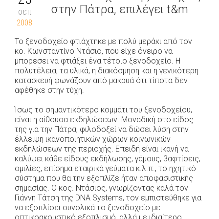
στην Πάτρα, επιλέγει t&m
σεπ
2008
Το ξενοδοχείο φτιάχτηκε με πολύ μεράκι από τον
κο. Κωνσταντίνο Ντάσιο, που είχε όνειρο να
μπορεσει να φτιάξει ένα τέτοιο ξενοδοχείο. Η
πολυτέλεια, τα υλικά, η διακόσμηση και η γενικότερη
κατασκευή φωνάζουν από μακρυά ότι τίποτα δεν
αφέθηκε στην τύχη.
Ίσως το σημαντικότερο κομμάτι του ξενοδοχείου,
είναι η αίθουσα εκδηλώσεων. Μοναδική στο είδος
της για την Πάτρα, φιλοδοξεί να δώσει λύση στην
έλλειψη ικανοποιητικών χώρων κοινωνικών
εκδηλώσεων της περιοχής. Επειδή είναι ικανή να
καλύψει κάθε είδους εκδήλωσης, γάμους, βαφτίσεις,
ομιλίες, επίσημα εταιρικά γεύματα κ.λ.π., το ηχητικό
σύστημα που θα την εξοπλίζε ήταν αποφασιστικής
σημασίας. Ο κος. Ντάσιος, γνωρίζοντας καλά τον
Γιάννη Τάτση της DNA Systems, τον εμπιστεύθηκε για
να εξοπλίσει συνολικά το ξενοδοχείο με
οπτικοακουστικό εξοπλισμό, αλλά με ιδιαίτερο