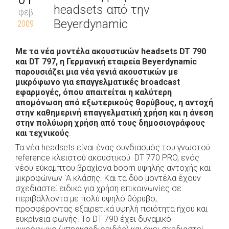
headsets από την
φεβ
Beyerdynamic
2009
Με τα νέα μοντέλα ακουστικών headsets DT 790
και DT 797, η Γερμανική εταιρεία Beyerdynamic
παρουσιάζει μια νέα γενιά ακουστικών με
μικρόφωνο για επαγγελματικές broadcast
εφαρμογές, όπου απαιτείται η καλύτερη
απομόνωση από εξωτερικούς θορύβους, η αντοχή
στην καθημερινή επαγγελματική χρήση και η άνεση
στην πολύωρη χρήση από τους δημοσιογράφους
και τεχνικούς
.
Τα νέα headsets είναι ένας συνδιασμός του γνωστού
reference κλειστού ακουστικού DT 770 PRO, ενός
νέου εύκαμπτου βραχίονα boom υψηλής αντοχής και
μικροφώνων 'Α κλάσης. Και τα δύο μοντέλα έχουν
σχεδιαστεί ειδικά για χρήση επικοινωνίες σε
περιβάλλοντα με πολύ υψηλό θόρυβο,
προσφέροντας εξαιρετικά υψηλή ποιότητα ήχου και
ευκρίνεια φωνής. Το DT 790 έχει δυναμικό