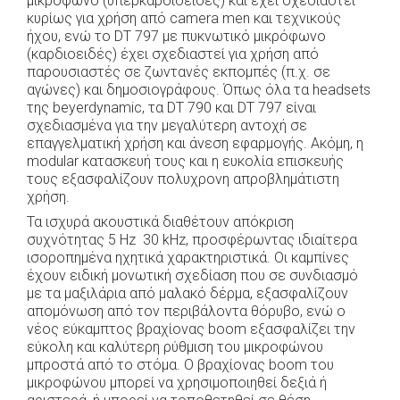
μικρόφωνο (υπερκαρδιοειδές) και έχει σχεδιαστεί
κυρίως για χρήση από camera men και τεχνικούς
ήχου, ενώ το DT 797 με πυκνωτικό μικρόφωνο
(καρδιοειδές) έχει σχεδιαστεί για χρήση από
παρουσιαστές σε ζωντανές εκπομπές (π.χ. σε
αγώνες) και δημοσιογράφους. Όπως όλα τα headsets
της beyerdynamic, τα DT 790 και DT 797 είναι
σχεδιασμένα για την μεγαλύτερη αντοχή σε
επαγγελματική χρήση και άνεση εφαρμογής. Ακόμη, η
modular κατασκευή τους και η ευκολία επισκευής
τους εξασφαλίζουν πολυχρονη απροβλημάτιστη
χρήση.
Τα ισχυρά ακουστικά διαθέτουν απόκριση
συχνότητας 5 Hz  30 kHz, προσφέρωντας ιδιαίτερα
ισοροπημένα ηχητικά χαρακτηριστικά. Οι καμπίνες
έχουν ειδική μονωτική σχεδίαση που σε συνδιασμό
με τα μαξιλάρια από μαλακό δέρμα, εξασφαλίζουν
απομόνωση από τον περιβάλοντα θόρυβο, ενώ ο
νέος εύκαμπτος βραχίονας boom εξασφαλίζει την
εύκολη και καλύτερη ρύθμιση του μικροφώνου
μπροστά από το στόμα. Ο βραχίονας boom του
μικροφώνου μπορεί να χρησιμοποιηθεί δεξιά ή