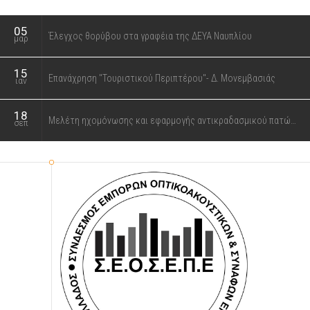
05
Έλεγχος θορύβου στα γραφέια της ΔΕΥΑ Ναυπλίου
μαρ
15
Επανάχρηση "Τουριστικού Περιπτέρου"- Δ. Μονεμβασιάς
ιαν
18
Μελέτη ηχομόνωσης και εφαρμογής αντικραδασμικού πατώματος στο ξενοδοχείο J&G Hotel
σεπ