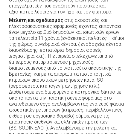
επαγγελματιών που αναζητούν ποιοτικές και
αξιόπιστες λύσεις για τον ήχο και τον φωτισμό.
Μελέτη και σχεδιασμός
στις ακουστικές και
ηλεκτροακουστικές εφαρμογές έχοντας εκπονήσει
έναν μεγάλο αριθμό δημοσίων και ιδιωτικών έργων
τα τελευταία 11 χρόνια (ενδεικτικοί πελάτες – δήμοι
της χώρας, συνεδριακά κέντρα, ξενοδοχεία, κέντρα
διασκέδασης, εστιατόρια, δημόσιοι φορείς
,εργαστήρια κ.α.). Η εταιρεία στελεχώνεται από
έμπειρους καταρτισμένους μηχανικούς,
διαπιστευμένους από το ινστιτούτο ακουστικής της
Βρετανίας και με τα απαραίτητα πιστοποιητικά
κτιριακών ακουστικών μετρήσεων κατά ISO
(αερόφερτου, κτυπογενή, αντήχησης κτλ.).
Διαθέτουμε ένα διευρυμένο επιστημονικό δίκτυο με
σκοπό πάντα την ποιοτική συνεισφορά μας στο
ανατεθειμένο έργο αναλαμβάνοντας ένα ευρύ φάσμα
ακουστικών μετρήσεων (κτιριακές, περιβαλλοντικές,
έκθεση σε εργασιακό θόρυβο) σύμφωνα με τις
απαιτήσεις διεθνών και ελληνικών προτύπων
(BS,ISO,DIN,ΕΛΟΤ). Αναλαμβάνουμε την μελέτη και
κατασκευή εφαρμογών κτιριακής ηχομόνωσης και