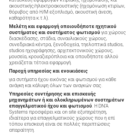
ακουστικής/ηλεκτροακουστικής (ηχομόνωση κτιρίων,
θόρυβος από Η/Μ εξοπλισμό, ακουστική άνεση,
καθαρότητα κ.τ.λ).
Μελέτη και εφαρμογή οποιουδήποτε ηχητικού
συστήματος και συστήματος φωτισμού
για χώρους
διασκέδασης, στάδια, συναυλιακούς χώρους,
συνεδριακά κέντρα, ξενοδοχεία, τηελοπτικά studios,
studios ηχογράφησης, αρχιτεκτονικούς χώρους,
μουσεία, κρουαζιερόπλοια και οπουδήποτε αλλού
χρειάζεται τέτοια εφαρμογή.
Παροχή υπηρεσίας και ενοικιάσεις
για συτήματα ήχου εικόνας και φωτισμού για κάθε
ανάγκη και κάλυψη όλων των αναγκών σας.
Υπηρεσίες συντήρησης και επισκευής
μηχανημάτων ή και ολοκληρωμένων συστημάτων
επαγγελματικού ήχου και φωτισμού
. Η DN'A
Systems προσφέρει και on site εξυπηρέτηση,
ιδιαίτερα για επαγγελματικούς χώρους που η επί
τόπου επισκευή είναι σε πολλές περιπτώσεις
απαραίτητη.