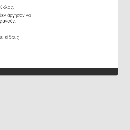
κύκλος.
δεν άργησαν να
φανούν.
ου είδους