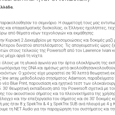
Ελλάδα.
παρακολούθησαν το σεμινάριο. Η συμμετοχή τους μας εντυπω
ής και επαγγελματικής δυσκολίας, οι Έλληνες ηχολήπτες, τεχν
γύρω από θέματα νέων τεχνολογιών και εκμάθησης.
ην Κυριακή 2 Δεκεμβρίου με προσομοιώσεις και δοκιμές μαζί 
αλύτερου δυνατού αποτελέσματος. Τις απογευματινές ώρες ξ
ν στους τελικούς της Powersoft από τον Lawrence Iviani κα
ις μέχρι αργά τη νύχτα.
 όλους με τη γλυκιά αγωνία για την άρτια ολοκλήρωση της εκ
καλωσόρισμα της DNA και αμέσως μετά ακολούθησανκολουθούν
ροιόντων. Ο χρόνος είχε μοιραστεί σε 90 λεπτά θεωρητική ε
 line array, μεθοδολογία στησίματος Adamson, παραδείγματ
ο νέο Blue Print, παρουσίαση και ηχητικά τεστ των ολοκαίνουρ
5. 30' θεωρητική εκπαίδευση από την Powersoft σχετικά με τ
ης του ακουστικού σήματος και τα πλεονεκτήματα της χρήσης
έλεγχο και την επεξεργασία του σήματος και σε 30' δοκιμές κ
μας ήταν 8 χ SpekTrix & 4 χ SpekTrix SUB ανά πλευρά με 4 χ 
ουμε τη NET Audio για την παραχώρηση του συστήματος και τη