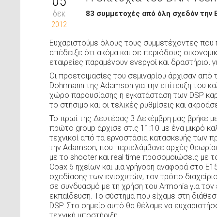
05
δεκ
83 συμμετοχές από όλη σχεδόν την 
2012
Ευχαριστούμε όλους τους συμμετέχοντες που 
απέδειξε ότι ακόμα και σε περιόδους οικονομικ
εταιρείες παραμένουν ενεργοί και δραστήριοι 
Οι προετοιμασίες του σεμιναρίου άρχισαν από τ
Dohrmann της Adamson για την επίτευξη του κ
χώρο παρουσίασης η εγκατάσταση των DSP καρτώ
το στήσιμο και οι τελικές ρυθμίσεις και ακροάσε
Το πρωί της Δευτέρας 3 Δεκέμβρη μας βρήκε με
πρώτο group άρχισε στις 11:10 με ένα μικρό 
τεχνικοί από τα εργοστάσια κατασκευής των π
την Adamson, που περιελάμβανε αρχές θεωρίας
με το shooter και real time προσομοιώσεις με τ
Coax 6 ηχείων και μια γρήγορη αναφορά στο E1
σχεδίασης των ενισχυτών, τον τρόπο διαχείρισ
σε συνδυασμό με τη χρήση του Armonia για τον 
εκπαίδευση. Το σύστημα που είχαμε στη διάθεσή 
DSP. Στο σημείο αυτό θα θέλαμε να ευχαριστήσ
τεχνική υποστήριξη.