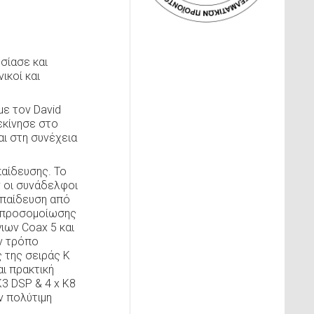
σίασε και
ικοί και
με τον David
εκίνησε στο
ι στη συνέχεια
παίδευσης. Το
 οι συνάδελφοι
κπαίδευση από
α προσομοίωσης
γιων Coax 5 και
ον τρόπο
 της σειράς Κ
αι πρακτική
Κ3 DSP & 4 x K8
ν πολύτιμη